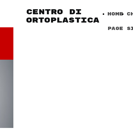
CENTRO DI
Home
C
ORTOPLASTICA
Page
S
DOTT.
ANDREA
MENOZZI